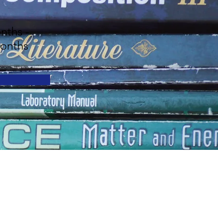
nths -
onths