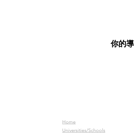
你的導
Home
​Universities/Schools