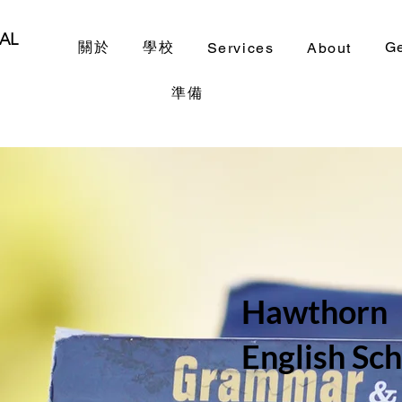
AL
關於
學校
G
Services
About
準備
Hawthorn
English Sc