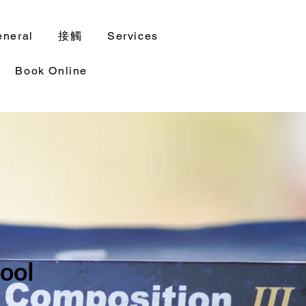
eneral
接觸
Services
Book Online
hool