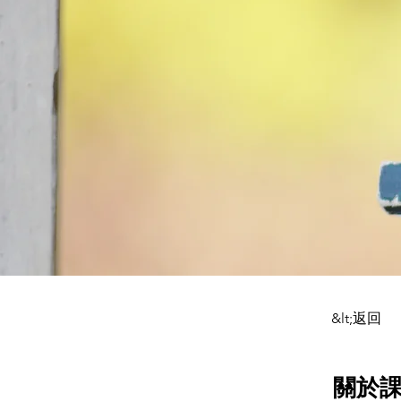
&lt;返回
關於